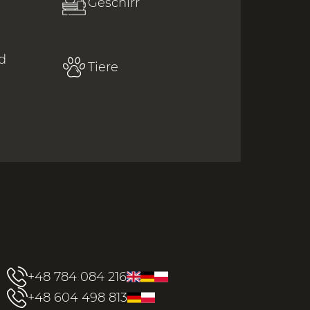
Geschirr
d
Tiere
+48 784 084 216
+48 604 498 813