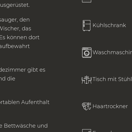
usgerüstet.
sauger, den
Kühlschrank
Wischer, das
Es können dort
 aufbewahrt
Waschmaschi
dezimmer gibt es
nd die
Tisch mit Stüh
rtablen Aufenthalt
Haartrockner
ie Bettwäsche und