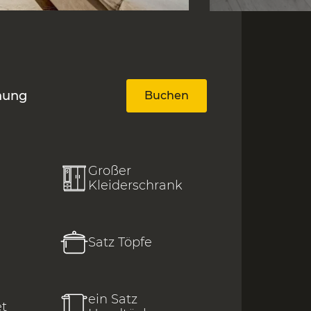
nung
Buchen
Großer
Kleiderschrank
Satz Töpfe
ein Satz
t