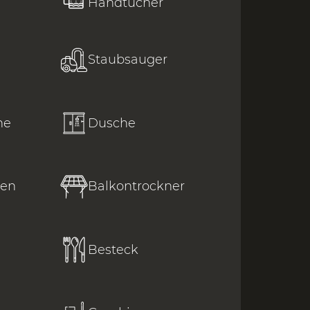
Handtücher
Staubsauger
ne
Dusche
len
Balkontrockner
Besteck