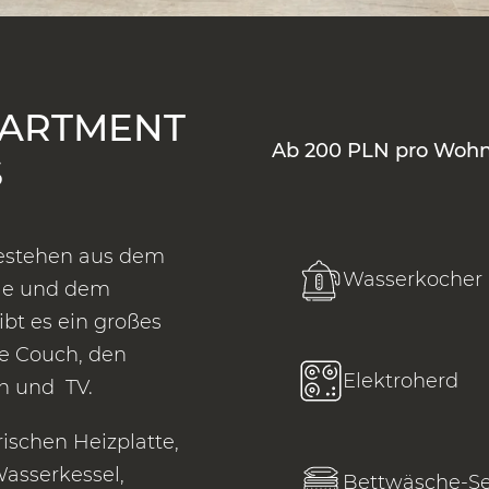
PARTMENT
Ab 200 PLN pro Woh
S
bestehen aus dem
Wasserkocher
le und dem
t es ein großes
e Couch, den
Elektroherd
en und TV.
rischen Heizplatte,
asserkessel,
Bettwäsche-Se