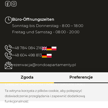
Büro-Öffnungszeiten
Sonntag bis Donnerstag - 8:00 – 18:00
Freitag und Samstag - 08:00 - 20:00
+48 784 084 216
+48 604 498 813
rezerwacja@rondoapartamenty.pl
Zgoda
Preferencje
ÜBER UNS
APARTMENTS
KONTAKT
Ta witryna korzysta z plików cookie, aby polepszyć
doświadczenie przeglądania i zapewnić dodatkową
funkcjonalność