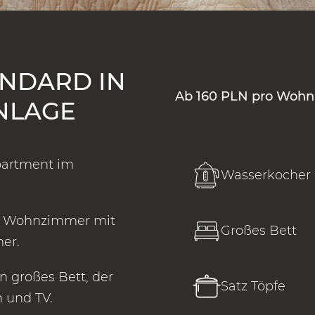
NDARD IN
Ab 160 PLN pro Woh
NLAGE
partment im
Wasserkocher
m Wohnzimmer mit
Großes Bett
er.
 großes Bett, der
Satz Töpfe
n und TV.