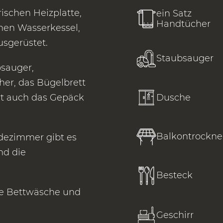
rischen Heizplatte,
ein Satz
Handtücher
hen Wasserkessel,
usgerüstet.
Staubsauger
bsauger,
er, das Bügelbrett
Dusche
rt auch das Gepäck
Balkontrockne
dezimmer gibt es
nd die
Besteck
ie Bettwäsche und
Geschirr