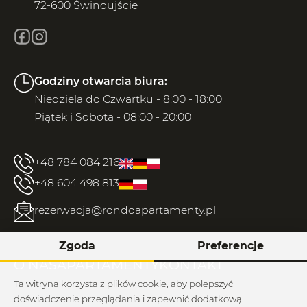
72-600 Świnoujście
Godziny otwarcia biura:
Niedziela do Czwartku - 8:00 - 18:00
Piątek i Sobota - 08:00 - 20:00
+48 784 084 216
+48 604 498 813
rezerwacja@rondoapartamenty.pl
Zgoda
Preferencje
O NAS
APARTAMENTY
KONTAKT
Ta witryna korzysta z plików cookie, aby polepszyć
doświadczenie przeglądania i zapewnić dodatkową