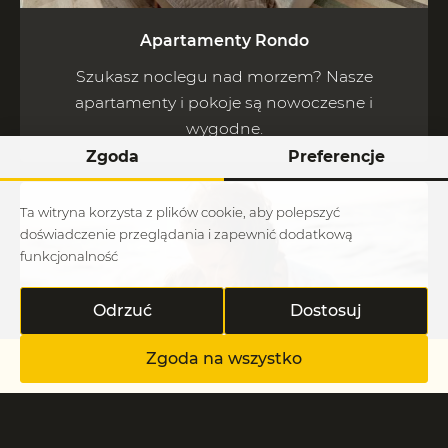
Apartamenty Rondo
Szukasz noclegu nad morzem? Nasze
apartamenty i pokoje są nowoczesne i
wygodne.
Zgoda
Preferencje
Ta witryna korzysta z plików cookie, aby polepszyć
doświadczenie przeglądania i zapewnić dodatkową
funkcjonalność
Odrzuć
Dostosuj
Zgoda na wszystko
+48 784 084 216
Pakiety pobytowe