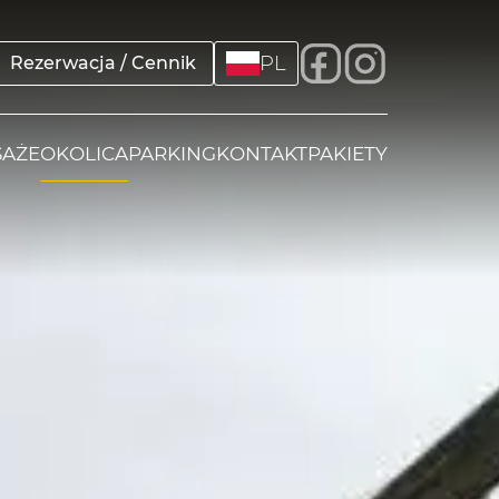
PL
Rezerwacja / Cennik
AŻE
OKOLICA
PARKING
KONTAKT
PAKIETY