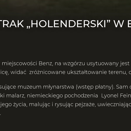
TRAK „HOLENDERSKI” W 
 miejscowości Benz, na wzgórzu usytuowany jest
licę, widać zróżnicowane ukształtowanie terenu, 
esujące muzeum młynarstwa (wstęp płatny). Sam o
i malarz, niemieckiego pochodzenia Lyonel Feinig
go życia, malując i rysując pejzaże, uwieczniając
.