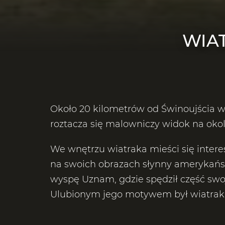
WIA
Około 20 kilometrów od Świnoujścia w
roztacza się malowniczy widok na oko
We wnętrzu wiatraka mieści się inter
na swoich obrazach słynny amerykańsk
wyspę Uznam, gdzie spędził część swoje
Ulubionym jego motywem był wiatrak